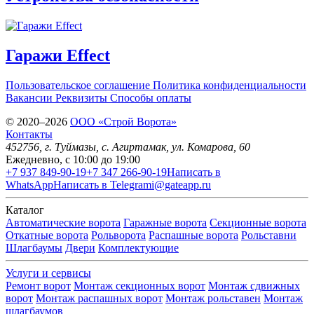
Гаражи Effect
Пользовательское соглашение
Политика конфиденциальности
Вакансии
Реквизиты
Способы оплаты
© 2020–2026
OOO «Строй Ворота»
Контакты
452756
, г.
Туймазы
,
с. Агиртамак, ул. Комарова, 60
Ежедневно, с 10:00 до 19:00
+7 937 849-90-19
+7 347 266-90-19
Написать в
WhatsApp
Написать в Telegram
i@gateapp.ru
Каталог
Автоматические ворота
Гаражные ворота
Секционные ворота
Откатные ворота
Рольворота
Распашные ворота
Рольставни
Шлагбаумы
Двери
Комплектующие
Услуги и сервисы
Ремонт ворот
Монтаж секционных ворот
Монтаж сдвижных
ворот
Монтаж распашных ворот
Монтаж рольставен
Монтаж
шлагбаумов